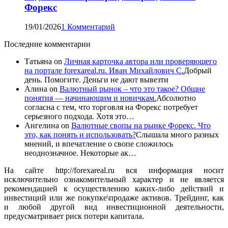
Форекс
19/01/2026
1 Комментарий
Последние комментарии
Татьяна
on
Личная карточка автора или проверяющего
на портале forexareal.ru. Иван Михайлович С.
Добрый
день. Помогите. Деньги не дают вывезти
Алина
on
Валютный рынок – что это такое? Общие
понятия — начинающим и новичкам.
Абсолютно
согласна с тем, что торговля на Форекс потребует
серьезного подхода. Хотя это…
Ангелина
on
Валютные свопы на рынке Форекс. Что
это, как понять и использовать?
Слышала много разных
мнений, и впечатление о свопе сложилось
неоднозначное. Некоторые ак…
На сайте http://forexareal.ru вся информация носит
исключительно ознакомительный характер и не является
рекомендацией к осуществлению каких-либо действий и
инвестиций или же покупке\продаже активов. Трейдинг, как
и любой другой вид инвестиционной деятельности,
предусматривает риск потери капитала.