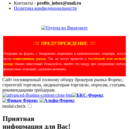
Контакты -
profits_inbox@mail.ru
Политика конфиденциальности
ЕЩЕ БОЛЬШЕ ВИДЕО
!
!
!
!
ПРЕДУПРЕЖДЕНИЕ
!!
!
!
Операции на форекс, с бинарными опционами и криповалютные операции, могут
нести
существенные риски
. Так же могут привести к
частичной или полной
потере
Ваших инвестиций. Пожалуйста, имейте это ввиду, при совершении любых
финансовых операций с данными активами.
Сайт посвященный полному обзору брокеров рынка Форекс,
стратегий торговли, индикаторам торговли, опросам, статьям,
рекомендациям трейдерам.
modal-check
Приятная
информация для Вас!