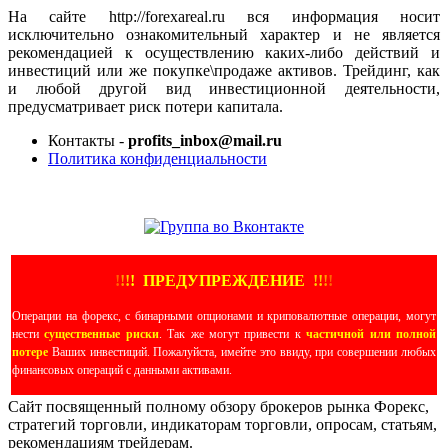
На сайте http://forexareal.ru вся информация носит
исключительно ознакомительный характер и не является
рекомендацией к осуществлению каких-либо действий и
инвестиций или же покупке\продаже активов. Трейдинг, как
и любой другой вид инвестиционной деятельности,
предусматривает риск потери капитала.
Контакты -
profits_inbox@mail.ru
Политика конфиденциальности
ЕЩЕ БОЛЬШЕ ВИДЕО
!
!
!
!
ПРЕДУПРЕЖДЕНИЕ
!!
!
!
Операции на форекс, с бинарными опционами и криповалютные операции, могут
нести
существенные риски
. Так же могут привести к
частичной или полной
потере
Ваших инвестиций. Пожалуйста, имейте это ввиду, при совершении любых
финансовых операций с данными активами.
Сайт посвященный полному обзору брокеров рынка Форекс,
стратегий торговли, индикаторам торговли, опросам, статьям,
рекомендациям трейдерам.