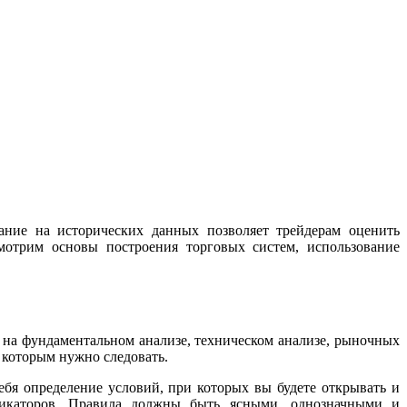
ание на исторических данных позволяет трейдерам оценить
мотрим основы построения торговых систем, использование
о на фундаментальном анализе, техническом анализе, рыночных
 которым нужно следовать.
бя определение условий, при которых вы будете открывать и
ндикаторов. Правила должны быть ясными, однозначными и