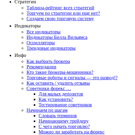
Стратегии
Таблица-рейтинг всех стратегий
Торгуем по стратегии или еще нет?
Создаем свою торговую систему
Индикаторы
Все индикаторы
Индикаторы Билла Вильямса
Осцилляторы
Трендовые индикаторы
Инфо
Как выбрать брокера
Рекомендации
Кто такие брокеры-мошенники?
Торговые роботы и сигналы — это развод!?
Как оставить / удалить отзывы
Советники форекс …
Для малых депозитов
Как установить?
Тестирование советников
Начинаем по шагам
Словарь терминов
Начинающему трейдеру
С чего начать торговлю?
Можно ли заработать на форекс