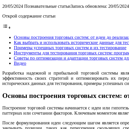
20/05/2024
Познавательные статьи
Запись обновлена: 20/05/2024
Открой содержание статьи
Основы построения торговых систем: от идеи до реализа
Как выбрать и использовать исторические данные для те
Примеры успешных торговых систем и их тестирование
Инструменты для тестирования торговых систем: програ
Советы по оптимизации и адаптации торговых систем д
Видео
Разработка надежной и прибыльной торговой системы явля
эффективность своих стратегий и оптимизировать их пере
исторических данных для тестирования, примеры успешных си
Основы построения торговых систем: о
Построение торговой системы начинается с идеи или гипотезы
паттернах или сочетании факторов. Ключевым моментом являетс
После формулирования идеи следующим шагом является опред
закрывать позиции, таких как пересечения скользящих с