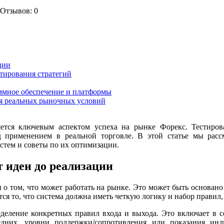
Отзывов: 0
ции
стирования стратегий
ммное обеспечение и платформы
ля реальных рыночных условий
ется ключевым аспектом успеха на рынке Форекс. Тестиров
д применением в реальной торговле. В этой статье мы расс
стем и советы по их оптимизации.
т идеи до реализации
 о том, что может работать на рынке. Это может быть основан
я то, что система должна иметь четкую логику и набор правил,
еление конкретных правил входа и выхода. Это включает в се
редних, уровни поддержки/сопротивления или показания и