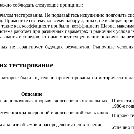
 важно соблюдать следующие принципы:
ачалом тестирования. Не поддавайтесь искушению подгонять си
д. Примените систему ко всему набору данных, не выбирая про
 такие как коэффициент прибыли, коэффициент Шарпа, максима
система работает при различных параметрах и рыночных условиях
ывания и спредов, которые могут существенно повлиять на резу
ных не гарантирует будущих результатов. Рыночные условия
их тестирование
 которые были тщательно протестированы на исторических дан
Описание
а, использующая прорывы долгосрочных канальных
Протестир
1980-е го
ресечения краткосрочной и долгосрочной скользящих
Широко те
а анализе объемов и распределения цен в течение
Успешно п