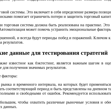
вой системы. Это включает в себя определение размера позиции
сками помогает ограничить потери и защитить торговый капит
ми торговая система должна быть реализована на практике. Э
 Автоматизация может помочь устранить эмоциональные фактор
ершенной, и всегда будут периоды побед и поражений. Ключом к
 результатов.
кие данные для тестирования стратегий
акже известное как бэктестинг, является важным шагом в о
 для получения значимых результатов.
 факторы:
ынка и временного интервала, на которых будет применяться 
ть соответствующий период и быть представлены на дневном т
полными и свободными от ошибок. Рекомендуется использовать
большим, чтобы охватить различные рыночные условия и обесп
их данных.