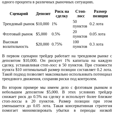
одного процента в различных рыночных ситуациях.
Риск на
Стоп-
Размер
Сценарий
Депозит
сделку
лосс
позиции
50
Трендовый рынок
$10,000
1%
0.2 лота
пунктов
20
Флэтовый рынок
$5,000
0.5%
0.05 лота
пунктов
Высокая
100
$20,000
0.75%
0.3 лота
волатильность
пунктов
В первом сценарии трейдер работает на трендовом рынке с
депозитом $10,000. Он рискует 1% капитала на каждую
сделку, устанавливая стоп-лосс в 50 пунктов. При стоимости
пункта $10 оптимальный размер позиции составляет 0.2 лота.
Такой подход позволяет максимально использовать потенциал
трендового движения, сохраняя риски под контролем.
Во втором примере мы имеем дело с флэтовым рынком и
небольшим депозитом $5,000. В этих условиях трейдер
снижает риск до 0.5% на сделку и использует более близкие
стоп-лоссы в 20 пунктов. Размер позиции при этом
уменьшается до 0.05 лота. Такая консервативная стратегия
помогает минимизировать убытки в периоды низкой