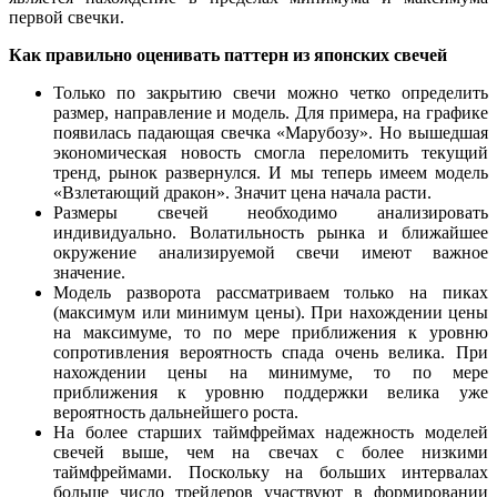
первой свечки.
Как правильно оценивать паттерн из японских свечей
Только по закрытию свечи можно четко определить
размер, направление и модель. Для примера, на графике
появилась падающая свечка «Марубозу». Но вышедшая
экономическая новость смогла переломить текущий
тренд, рынок развернулся. И мы теперь имеем модель
«Взлетающий дракон». Значит цена начала расти.
Размеры свечей необходимо анализировать
индивидуально. Волатильность рынка и ближайшее
окружение анализируемой свечи имеют важное
значение.
Модель разворота рассматриваем только на пиках
(максимум или минимум цены). При нахождении цены
на максимуме, то по мере приближения к уровню
сопротивления вероятность спада очень велика. При
нахождении цены на минимуме, то по мере
приближения к уровню поддержки велика уже
вероятность дальнейшего роста.
На более старших таймфреймах надежность моделей
свечей выше, чем на свечах с более низкими
таймфреймами. Поскольку на больших интервалах
больше число трейдеров участвуют в формировании