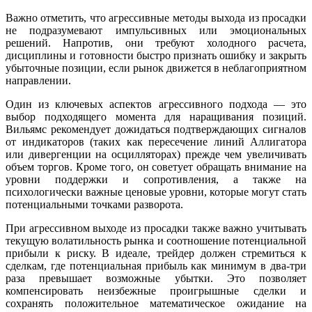
Важно отметить, что агрессивные методы выхода из просадки
не подразумевают импульсивных или эмоциональных
решений. Напротив, они требуют холодного расчета,
дисциплины и готовности быстро признать ошибку и закрыть
убыточные позиции, если рынок движется в неблагоприятном
направлении.
Один из ключевых аспектов агрессивного подхода — это
выбор подходящего момента для наращивания позиций.
Вильямс рекомендует дожидаться подтверждающих сигналов
от индикаторов (таких как пересечение линий Аллигатора
или дивергенции на осцилляторах) прежде чем увеличивать
объем торгов. Кроме того, он советует обращать внимание на
уровни поддержки и сопротивления, а также на
психологически важные ценовые уровни, которые могут стать
потенциальными точками разворота.
При агрессивном выходе из просадки также важно учитывать
текущую волатильность рынка и соотношение потенциальной
прибыли к риску. В идеале, трейдер должен стремиться к
сделкам, где потенциальная прибыль как минимум в два-три
раза превышает возможные убытки. Это позволяет
компенсировать неизбежные проигрышные сделки и
сохранять положительное математическое ожидание на