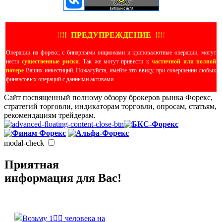
!
!
!
!
ПРЕДУПРЕЖДЕНИЕ
!!
!
!
Операции на форекс, с бинарными опционами и криповалютные операции, могут
нести
существенные риски
. Так же могут привести к
частичной или полной
потере
Ваших инвестиций. Пожалуйста, имейте это ввиду, при совершении любых
финансовых операций с данными активами.
Сайт посвященный полному обзору брокеров рынка Форекс,
стратегий торговли, индикаторам торговли, опросам, статьям,
рекомендациям трейдерам.
modal-check
Приятная
информация для Вас!