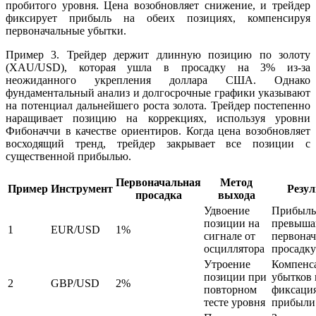
пробитого уровня. Цена возобновляет снижение, и трейдер
фиксирует прибыль на обеих позициях, компенсируя
первоначальные убытки.
Пример 3. Трейдер держит длинную позицию по золоту
(XAU/USD), которая ушла в просадку на 3% из-за
неожиданного укрепления доллара США. Однако
фундаментальный анализ и долгосрочные графики указывают
на потенциал дальнейшего роста золота. Трейдер постепенно
наращивает позицию на коррекциях, используя уровни
Фибоначчи в качестве ориентиров. Когда цена возобновляет
восходящий тренд, трейдер закрывает все позиции с
существенной прибылью.
Первоначальная
Метод
Пример
Инструмент
Резул
просадка
выхода
Удвоение
Прибыль
позиции на
превыш
1
EUR/USD
1%
сигнале от
первона
осциллятора
просадку
Утроение
Компенс
позиции при
убытков 
2
GBP/USD
2%
повторном
фиксаци
тесте уровня
прибыли