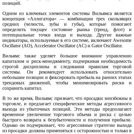
позиций.
Одним из ключевых элементов системы Вильямса является
концепция «Аллигатора» — комбинации трех скользящих
средних (челюсти, зубы и губы), которые помогают
определить текущее состояние рынка (тренд, флэт) и
потенциальные точки входа и выхода. Другие важные
индикаторы, используемые в его системе, включают Awesome
Oscillator (AO), Accelerator Oscillator (AC) и Gator Oscillator.
Вильямс также уделяет большое внимание управлению
капиталом и риск-менеджменту, подчеркивая необходимость
строгой дисциплины и следования правилам торговой
системы. Он рекомендует использовать относительно
небольшие позиции и фиксировать прибыль на ранних этапах
трендовых движений, чтобы минимизировать риски и
сохранить капитал.
В то же время, Вильямс признает, что просадки неизбежны в
торговле, и предлагает специфические методы агрессивного
выхода из убыточных позиций. Эти методы предполагают
временное увеличение торгового объема и риска с целью
быстрого возврата к безубыточности и получения прибыли.
Однако он подчеркивает, что агрессивные стратегии выхода
из просадки должны применяться с осторожностью и только в