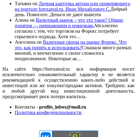
Татьяна
on
Личная карточка автора или проверяющего
на портале forexareal.ru. Иван Михайлович С.
Добрый
день. Помогите. Деньги не дают вывезти
Алина
on
Валютный рынок – что это такое? Общие
понятия — начинающим и новичкам.
Абсолютно
согласна с тем, что торговля на Форекс потребует
серьезного подхода. Хотя это…
Ангелина
on
Валютные свопы на рынке Форекс. Что
это, как понять и использовать?
Слышала много разных
мнений, и впечатление о свопе сложилось
неоднозначное. Некоторые ак…
На сайте https://forexareal.ru вся информация носит
исключительно ознакомительный характер и не является
рекомендацией к осуществлению каких-либо действий и
инвестиций или же покупке\продаже активов. Трейдинг, как
и любой другой вид инвестиционной деятельности,
предусматривает риск потери капитала.
Контакты -
profits_inbox@mail.ru
Политика конфиденциальности
ЕЩЕ БОЛЬШЕ ВИДЕО