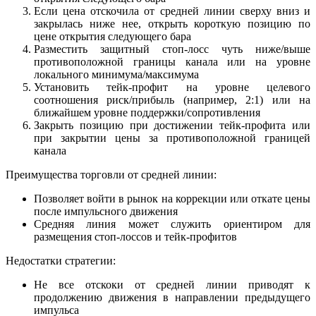
Если цена отскочила от средней линии сверху вниз и
закрылась ниже нее, открыть короткую позицию по
цене открытия следующего бара
Разместить защитный стоп-лосс чуть ниже/выше
противоположной границы канала или на уровне
локального минимума/максимума
Установить тейк-профит на уровне целевого
соотношения риск/прибыль (например, 2:1) или на
ближайшем уровне поддержки/сопротивления
Закрыть позицию при достижении тейк-профита или
при закрытии цены за противоположной границей
канала
Преимущества торговли от средней линии:
Позволяет войти в рынок на коррекции или откате цены
после импульсного движения
Средняя линия может служить ориентиром для
размещения стоп-лоссов и тейк-профитов
Недостатки стратегии:
Не все отскоки от средней линии приводят к
продолжению движения в направлении предыдущего
импульса