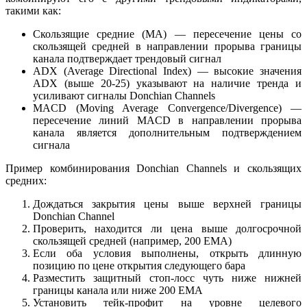
такими как:
Скользящие средние (MA) — пересечение цены со
скользящей средней в направлении прорыва границы
канала подтверждает трендовый сигнал
ADX (Average Directional Index) — высокие значения
ADX (выше 20-25) указывают на наличие тренда и
усиливают сигналы Donchian Channels
MACD (Moving Average Convergence/Divergence) —
пересечение линий MACD в направлении прорыва
канала является дополнительным подтверждением
сигнала
Пример комбинирования Donchian Channels и скользящих
средних:
Дождаться закрытия цены выше верхней границы
Donchian Channel
Проверить, находится ли цена выше долгосрочной
скользящей средней (например, 200 EMA)
Если оба условия выполнены, открыть длинную
позицию по цене открытия следующего бара
Разместить защитный стоп-лосс чуть ниже нижней
границы канала или ниже 200 EMA
Установить тейк-профит на уровне целевого