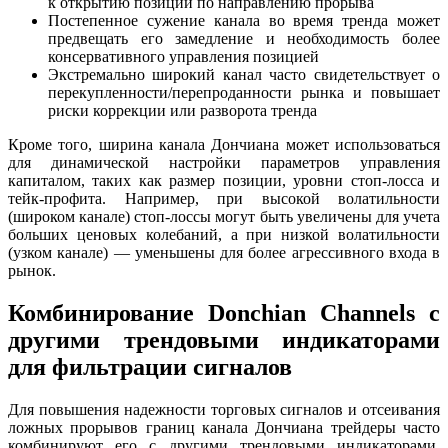
к открытию позиций по направлению прорыва
Постепенное сужение канала во время тренда может
предвещать его замедление и необходимость более
консервативного управления позицией
Экстремально широкий канал часто свидетельствует о
перекупленности/перепроданности рынка и повышает
риски коррекции или разворота тренда
Кроме того, ширина канала Дончиана может использоваться
для динамической настройки параметров управления
капиталом, таких как размер позиции, уровни стоп-лосса и
тейк-профита. Например, при высокой волатильности
(широком канале) стоп-лоссы могут быть увеличены для учета
больших ценовых колебаний, а при низкой волатильности
(узком канале) — уменьшены для более агрессивного входа в
рынок.
Комбинирование Donchian Channels с
другими трендовыми индикаторами
для фильтрации сигналов
Для повышения надежности торговых сигналов и отсеивания
ложных прорывов границ канала Дончиана трейдеры часто
комбинируют его с другими трендовыми индикаторами,