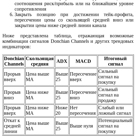
соотношения риск/прибыль или на ближайшем уровне
сопротивления
Закрыть позицию при достижении тейк-профита,
пересечении цены со скользящей средней вниз или
закрытии цены ниже средней линии канала
Ниже представлена таблица, отражающая возможные
комбинации сигналов Donchian Channels и других трендовых
индикаторов:
Donchian
Скользящая
Итоговый
ADX
MACD
Channels
средняя
сигнал
Сильный
Прорыв
Цена выше
Выше
Пересечение
сигнал на
вверх
MA
25
вверх
покупку
Сильный
Прорыв
Цена ниже
Выше
Пересечение
сигнал на
вниз
MA
25
вниз
продажу
Прорыв
Цена ниже
Ниже
Нет
Слабый или
вверх
MA
20
пересечения
ложный сигнал
Откат к
Потенциальный
Цена выше
Выше
средней
Выше нуля
сигнал на
MA
25
линии
покупку