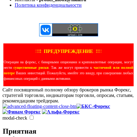
Политика конфиденциальности
ЕЩЕ БОЛЬШЕ ВИДЕО
!
!
!
!
ПРЕДУПРЕЖДЕНИЕ
!!
!
!
Операции на форекс, с бинарными опционами и криповалютные операции, могут
нести
существенные риски
. Так же могут привести к
частичной или полной
потере
Ваших инвестиций. Пожалуйста, имейте это ввиду, при совершении любых
финансовых операций с данными активами.
Сайт посвященный полному обзору брокеров рынка Форекс,
стратегий торговли, индикаторам торговли, опросам, статьям,
рекомендациям трейдерам.
modal-check
Приятная