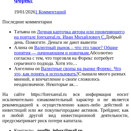
Форекс
19/01/2026
1 Комментарий
Последние комментарии
Татьяна
on
Личная карточка автора или проверяющего
на портале forexareal.ru. Иван Михайлович С.
Добрый
день. Помогите. Деньги не дают вывезти
Алина
on
Валютный рынок – что это такое? Общие
понятия — начинающим и новичкам.
Абсолютно
согласна с тем, что торговля на Форекс потребует
серьезного подхода. Хотя это…
Ангелина
on
Валютные свопы на рынке Форекс. Что
это, как понять и использовать?
Слышала много разных
мнений, и впечатление о свопе сложилось
неоднозначное. Некоторые ак…
На сайте https://forexareal.ru вся информация носит
исключительно ознакомительный характер и не является
рекомендацией к осуществлению каких-либо действий и
инвестиций или же покупке\продаже активов. Трейдинг, как
и любой другой вид инвестиционной деятельности,
предусматривает риск потери капитала.
Контакты -
profits_inbox@mail.ru