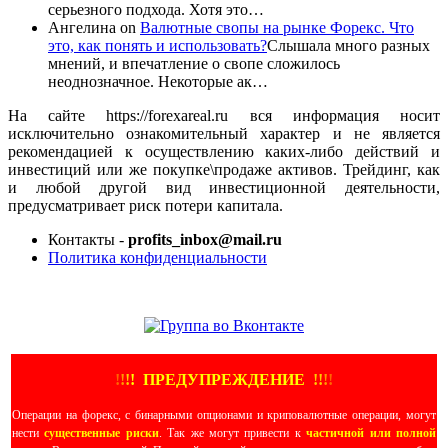
серьезного подхода. Хотя это…
Ангелина
on
Валютные свопы на рынке Форекс. Что
это, как понять и использовать?
Слышала много разных
мнений, и впечатление о свопе сложилось
неоднозначное. Некоторые ак…
На сайте https://forexareal.ru вся информация носит
исключительно ознакомительный характер и не является
рекомендацией к осуществлению каких-либо действий и
инвестиций или же покупке\продаже активов. Трейдинг, как
и любой другой вид инвестиционной деятельности,
предусматривает риск потери капитала.
Контакты -
profits_inbox@mail.ru
Политика конфиденциальности
ЕЩЕ БОЛЬШЕ ВИДЕО
!
!
!
!
ПРЕДУПРЕЖДЕНИЕ
!!
!
!
Операции на форекс, с бинарными опционами и криповалютные операции, могут
нести
существенные риски
. Так же могут привести к
частичной или полной