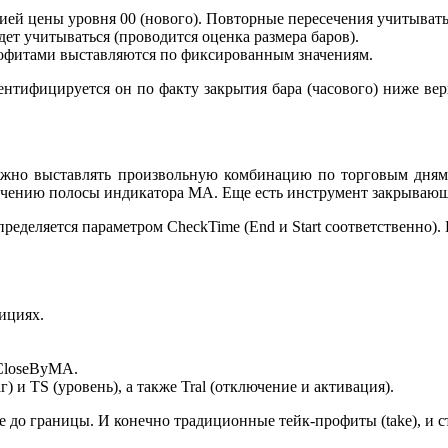
ией цены уровня 00 (нового). Повторные пересечения учитыватьс
ет учитываться (проводится оценка размера баров).
профитами выставляются по фиксированным значениям.
ентифицируется он по факту закрытия бара (часового) ниже ве
жно выставлять произвольную комбинацию по торговым дням н
ечению полосы индикатора MA. Еще есть инструмент закрывающий
ределяется параметром CheckTime (End и Start соответственно). 
ициях.
 CloseByMA.
) и TS (уровень), а также Tral (отключение и активация).
ие до границы. И конечно традиционные тейк-профиты (take), и ст