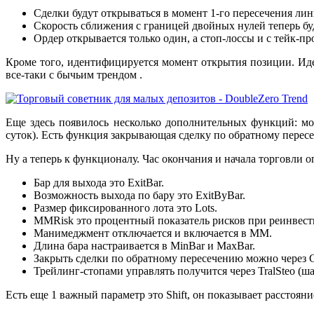
Сделки будут открываться в момент 1-го пересечения лин
Скорость сближения с границей двойных нулей теперь буд
Ордер открывается только один, а стоп-лоссы и с тейк-
Кроме того, идентифицируется момент открытия позиции. Ид
все-таки с бычьим трендом .
Еще здесь появилось несколько дополнительных функций: мо
суток). Есть функция закрывающая сделку по обратному перес
Ну а теперь к функционалу. Час окончания и начала торговли оп
Бар для выхода это ExitBar.
Возможность выхода по бару это ExitByBar.
Размер фиксированного лота это Lots.
MMRisk это процентный показатель рисков при реинвест
Манимеджмент отключается и включается в MM.
Длина бара настраивается в MinBar и MaxBar.
Закрыть сделки по обратному пересечению можно через
Трейлинг-стопами управлять получится через TralSteo (шаг
Есть еще 1 важный параметр это Shift, он показывает расстоян