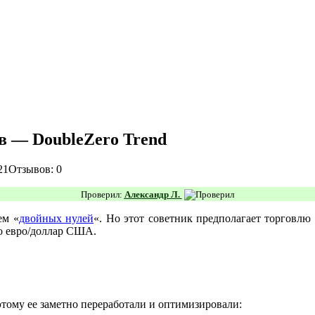
в — DoubleZero Trend
21
Отзывов: 0
Проверил:
Александр Л.
ем «
двойных нулей
«. Но этот советник предполагает торговлю 
то евро/доллар США.
этому ее заметно переработали и оптимизировали: