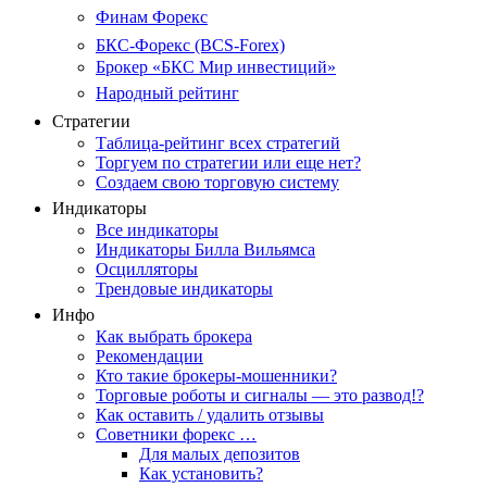
Финам Форекс
БКС-Форекс (BCS-Forex)
Брокер «БКС Мир инвестиций»
Народный рейтинг
Стратегии
Таблица-рейтинг всех стратегий
Торгуем по стратегии или еще нет?
Создаем свою торговую систему
Индикаторы
Все индикаторы
Индикаторы Билла Вильямса
Осцилляторы
Трендовые индикаторы
Инфо
Как выбрать брокера
Рекомендации
Кто такие брокеры-мошенники?
Торговые роботы и сигналы — это развод!?
Как оставить / удалить отзывы
Советники форекс …
Для малых депозитов
Как установить?