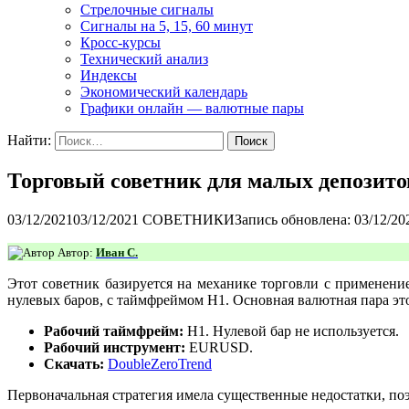
Стрелочные сигналы
Сигналы на 5, 15, 60 минут
Кросс-курсы
Технический анализ
Индексы
Экономический календарь
Графики онлайн — валютные пары
Найти:
Торговый советник для малых депозито
03/12/2021
03/12/2021
СОВЕТНИКИ
Запись обновлена: 03/12/20
Автор:
Иван С.
Этот советник базируется на механике торговли с применени
нулевых баров, с таймфреймом H1. Основная валютная пара э
Рабочий таймфрейм:
Н1. Нулевой бар не используется.
Рабочий инструмент:
EURUSD.
Скачать:
DoubleZeroTrend
Первоначальная стратегия имела существенные недостатки, по