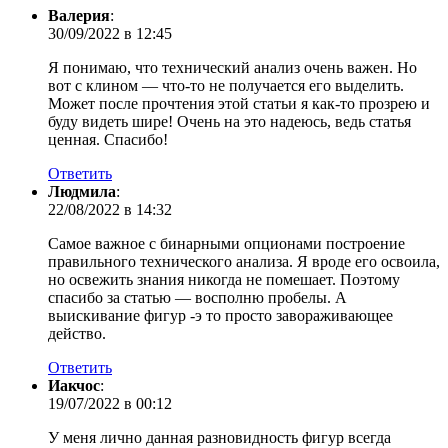
Валерия
:
30/09/2022 в 12:45
Я понимаю, что технический анализ очень важен. Но
вот с клином — что-то не получается его выделить.
Может после прочтения этой статьи я как-то прозрею и
буду видеть шире! Очень на это надеюсь, ведь статья
ценная. Спасибо!
Ответить
Людмила
:
22/08/2022 в 14:32
Самое важное с бинарными опционами построение
правильного технического анализа. Я вроде его освоила,
но освежить знания никогда не помешает. Поэтому
спасибо за статью — восполню пробелы. А
выискивание фигур -э то просто завораживающее
действо.
Ответить
Иакчос
:
19/07/2022 в 00:12
У меня лично данная разновидность фигур всегда