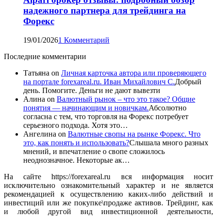
надежного партнера для трейдинга на
Форекс
19/01/2026
1 Комментарий
Последние комментарии
Татьяна
on
Личная карточка автора или проверяющего
на портале forexareal.ru. Иван Михайлович С.
Добрый
день. Помогите. Деньги не дают вывезти
Алина
on
Валютный рынок – что это такое? Общие
понятия — начинающим и новичкам.
Абсолютно
согласна с тем, что торговля на Форекс потребует
серьезного подхода. Хотя это…
Ангелина
on
Валютные свопы на рынке Форекс. Что
это, как понять и использовать?
Слышала много разных
мнений, и впечатление о свопе сложилось
неоднозначное. Некоторые ак…
На сайте https://forexareal.ru вся информация носит
исключительно ознакомительный характер и не является
рекомендацией к осуществлению каких-либо действий и
инвестиций или же покупке\продаже активов. Трейдинг, как
и любой другой вид инвестиционной деятельности,