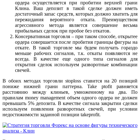
ордера осуществляется при пробитии верхней грани
Клина. Ваш депозит в такой сделке должен иметь
достаточный запас средств, которых должно хватить для
пережидания вероятного отката. Преимуществом
агрессивного метода является совершение весьма
прибыльных сделок при пробое без откатов.
Консервативная торговля – при таком способе, открытее
ордера совершается после пробития границы фигуры на
откате. В такой торговле мы будем получать гораздо
меньше рабочих сигналов, т.к. откаты появляются не
всегда. В качестве еще одного типа сигналов для
открытия сделок используем разворотные комбинации
свечей.
В обоих методах торговли stoploss ставится на 20 позиций
пониже нижней грани паттерна. Take ptofit равняется
расстоянию между клиньев, умноженному на два. По
правилам money management объем одного ордера не должен
превышать 5% депозита. В качестве сигнала закрытии сделки
используем появления разворотных свечей, при условии
недостижимости заданной позиции takeprofit.