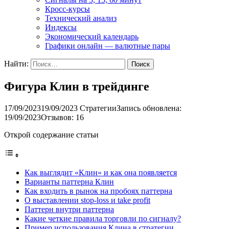
Кросс-курсы
Технический анализ
Индексы
Экономический календарь
Графики онлайн — валютные пары
Найти:
Фигура Клин в трейдинге
17/09/2023
19/09/2023
Стратегии
Запись обновлена:
19/09/2023
Отзывов: 16
Открой содержание статьи
Как выглядит «Клин» и как она появляется
Варианты паттерна Клин
Как входить в рынок на пробоях паттерна
О выставлении stop-loss и take profit
Паттерн внутри паттерна
Какие четкие правила торговли по сигналу?
Пример использования Клина в стратегии