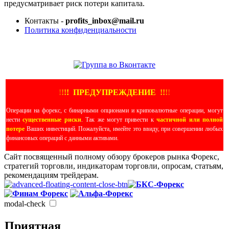
предусматривает риск потери капитала.
Контакты -
profits_inbox@mail.ru
Политика конфиденциальности
ЕЩЕ БОЛЬШЕ ВИДЕО
!
!
!
!
ПРЕДУПРЕЖДЕНИЕ
!!
!
!
Операции на форекс, с бинарными опционами и криповалютные операции, могут
нести
существенные риски
. Так же могут привести к
частичной или полной
потере
Ваших инвестиций. Пожалуйста, имейте это ввиду, при совершении любых
финансовых операций с данными активами.
Сайт посвященный полному обзору брокеров рынка Форекс,
стратегий торговли, индикаторам торговли, опросам, статьям,
рекомендациям трейдерам.
modal-check
Приятная