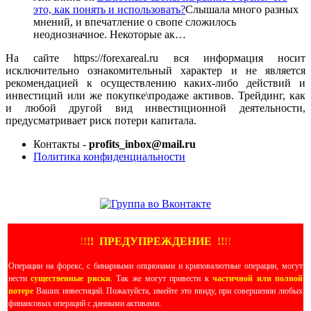
это, как понять и использовать?
Слышала много разных
мнений, и впечатление о свопе сложилось
неоднозначное. Некоторые ак…
На сайте https://forexareal.ru вся информация носит
исключительно ознакомительный характер и не является
рекомендацией к осуществлению каких-либо действий и
инвестиций или же покупке\продаже активов. Трейдинг, как
и любой другой вид инвестиционной деятельности,
предусматривает риск потери капитала.
Контакты -
profits_inbox@mail.ru
Политика конфиденциальности
ЕЩЕ БОЛЬШЕ ВИДЕО
!
!
!
!
ПРЕДУПРЕЖДЕНИЕ
!!
!
!
Операции на форекс, с бинарными опционами и криповалютные операции, могут
нести
существенные риски
. Так же могут привести к
частичной или полной
потере
Ваших инвестиций. Пожалуйста, имейте это ввиду, при совершении любых
финансовых операций с данными активами.