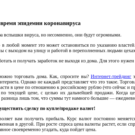
 время эпидемии коронавируса
-за вспышки вируса, но несомненно, они будут огромными.
о в любой момент это может остановиться по указанию властей
ны с выходом на улицу и работой в переполненных людьми цехах
отать и получать заработок не выходя из дома. Для этого нуж
ожно торговать дома. Как, спросите вы?
Интернет-трейдинг
э
ернета. Однако не каждый представляет что это такое. Торговл
асти в цене по отношению к российскому рублю (что сейчас и пр
 по текущей цене, с целью их дальнейшей продажи. Когда цена
с разница лишь том, что суммы тут намного большие
—
ежедневны
существить сделку по купле/продаже валют!
оляет вам получить прибыль. Курс валют постоянно меняется,
нная в другой. При росте спроса цена валюты растет, если спро
авное своевременно угадать, куда пойдет цена.