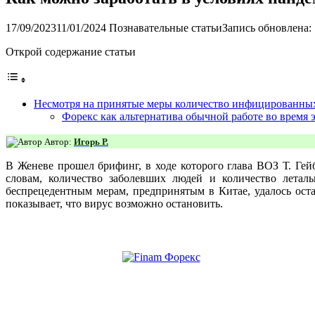
17/09/2023
11/01/2024
Познавательные статьи
Запись обновлена: 
Открой содержание статьи
Несмотря на принятые меры количество инфицированных 
Форекс как альтернатива обычной работе во время
Автор:
Игорь Р.
В Женеве прошел брифинг, в ходе которого глава ВОЗ Т.
Гей
словам, количество заболевших людей и количество леталь
беспрецедентным мерам, предпринятым в Китае, удалось ост
показывает, что вирус возможно остановить.