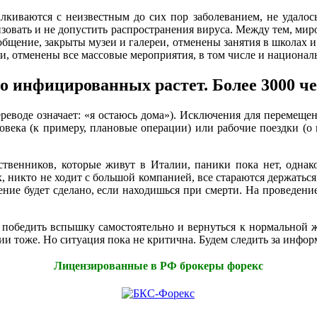
лкиваются с неизвестным до сих пор заболеванием, не удалось
зовать и не допустить распространения вируса. Между тем, миро
общение, закрыты музеи и галереи, отменены занятия в школах 
ми, отменены все массовые мероприятия, в том числе и национа
 инфицированных растет. Более 3000 че
еводе означает: «я остаюсь дома»). Исключения для перемеще
овека (к примеру, плановые операции) или рабочие поездки (о 
твенников, которые живут в Италии, паники пока нет, однак
, никто не ходит с большой компанией, все стараются держаться
чение будет сделано, если находишься при смерти. На проведен
бы победить вспышку самостоятельно и вернуться к нормальной
ии тоже. Но ситуация пока не критична. Будем следить за инфор
Лицензированные в РФ брокеры форекс