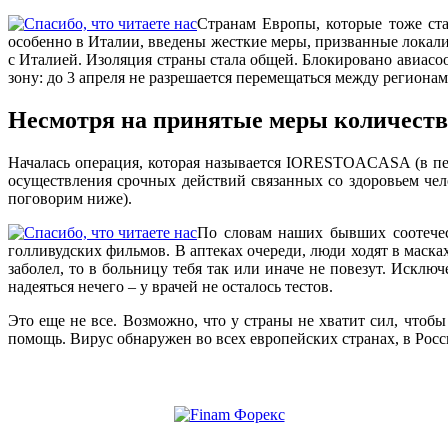
Странам Европы, которые тоже ста
особенно в Италии, введены жесткие меры, призванные локали
с Италией. Изоляция страны стала общей. Блокировано авиасо
зону: до 3 апреля не разрешается перемещаться между региона
Несмотря на принятые меры количество
Началась операция, которая называется IORESTOACASA (в пер
осуществления срочных действий связанных со здоровьем чел
поговорим ниже).
По словам наших бывших соотечес
голливудских фильмов. В аптеках очереди, люди ходят в масках
заболел, то в больницу тебя так или иначе не повезут. Исклю
надеяться нечего – у врачей не осталось тестов.
Это еще не все. Возможно, что у страны не хватит сил, что
помощь. Вирус обнаружен во всех европейских странах, в Росс