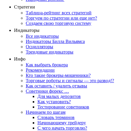
Стратегии
Таблица-рейтинг всех стратегий
Торгуем по стратегии или еще нет?
Создаем свою торговую систему
Индикаторы
Все индикаторы
Индикаторы Билла Вильямса
Осцилляторы
Трендовые индикаторы
Инфо
Как выбрать брокера
Рекомендации
Кто такие брокеры-мошенники?
Торговые роботы и сигналы — это развод!?
Как оставить / удалить отзывы
Советники форекс …
Для малых депозитов
Как установить?
Тестирование советников
Начинаем по шагам
Словарь терминов
Начинающему трейдеру
С чего начать торговлю?