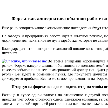
Форекс как альтернатива обычной работе во
Еще рано говорить какие экономические последствия будут из
На заводах и предприятиях работа идет в штатном режиме, н
люди начинают искать новые пути заработка, которые не связа
Благодаря развитию интернет технологий вполне возможно раб
интернет.
Во время эпидемии
коронавируса
м
рынок Форекс наверно слышали большинство пользователей инт
какое-то событие повлияет на американский доллар ион будет р
рубль). Вы идете в обменный пункт, где покупаете доллары
фиксируется прибыль. Все то же самое происходит и на Форек
И торгуя на форекс не надо выходить из дома чтобы о
Разница в курсе одной валюты по отношению к другой позв
представляет собой стоимость одной денежной единицы, выраже
занимается такой торговлей рост или спад валюты не важен, гл