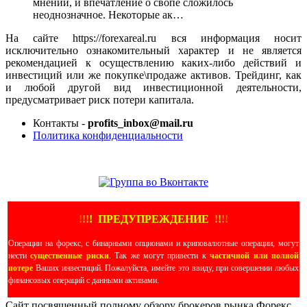
мнений, и впечатление о свопе сложилось
неоднозначное. Некоторые ак…
На сайте https://forexareal.ru вся информация носит
исключительно ознакомительный характер и не является
рекомендацией к осуществлению каких-либо действий и
инвестиций или же покупке\продаже активов. Трейдинг, как
и любой другой вид инвестиционной деятельности,
предусматривает риск потери капитала.
Контакты -
profits_inbox@mail.ru
Политика конфиденциальности
ЕЩЕ БОЛЬШЕ ВИДЕО
!
!
!
!
ПРЕДУПРЕЖДЕНИЕ
!!
!
!
Операции на форекс, с бинарными опционами и криповалютные операции, могут
нести
существенные риски
. Так же могут привести к
частичной или полной
потере
Ваших инвестиций. Пожалуйста, имейте это ввиду, при совершении любых
финансовых операций с данными активами.
Сайт посвященный полному обзору брокеров рынка Форекс,