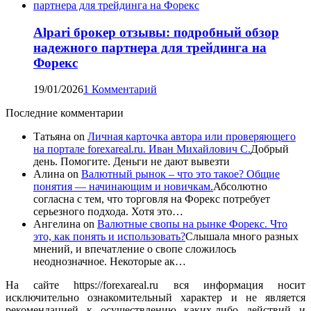
Alpari брокер отзывы: подробный обзор
надежного партнера для трейдинга на
Форекс
19/01/2026
1 Комментарий
Последние комментарии
Татьяна
on
Личная карточка автора или проверяющего
на портале forexareal.ru. Иван Михайлович С.
Добрый
день. Помогите. Деньги не дают вывезти
Алина
on
Валютный рынок – что это такое? Общие
понятия — начинающим и новичкам.
Абсолютно
согласна с тем, что торговля на Форекс потребует
серьезного подхода. Хотя это…
Ангелина
on
Валютные свопы на рынке Форекс. Что
это, как понять и использовать?
Слышала много разных
мнений, и впечатление о свопе сложилось
неоднозначное. Некоторые ак…
На сайте https://forexareal.ru вся информация носит
исключительно ознакомительный характер и не является
рекомендацией к осуществлению каких-либо действий и