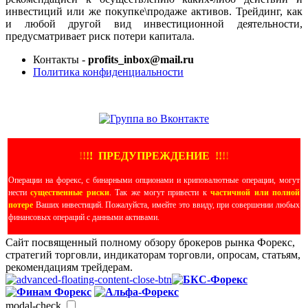
инвестиций или же покупке\продаже активов. Трейдинг, как
и любой другой вид инвестиционной деятельности,
предусматривает риск потери капитала.
Контакты -
profits_inbox@mail.ru
Политика конфиденциальности
ЕЩЕ БОЛЬШЕ ВИДЕО
!
!
!
!
ПРЕДУПРЕЖДЕНИЕ
!!
!
!
Операции на форекс, с бинарными опционами и криповалютные операции, могут
нести
существенные риски
. Так же могут привести к
частичной или полной
потере
Ваших инвестиций. Пожалуйста, имейте это ввиду, при совершении любых
финансовых операций с данными активами.
Сайт посвященный полному обзору брокеров рынка Форекс,
стратегий торговли, индикаторам торговли, опросам, статьям,
рекомендациям трейдерам.
modal-check