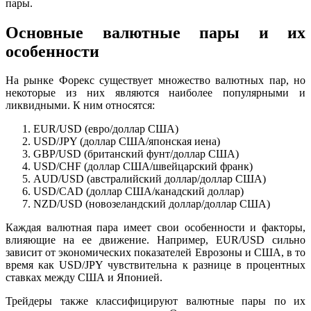
пары.
Основные валютные пары и их
особенности
На рынке Форекс существует множество валютных пар, но
некоторые из них являются наиболее популярными и
ликвидными. К ним относятся:
EUR/USD (евро/доллар США)
USD/JPY (доллар США/японская иена)
GBP/USD (британский фунт/доллар США)
USD/CHF (доллар США/швейцарский франк)
AUD/USD (австралийский доллар/доллар США)
USD/CAD (доллар США/канадский доллар)
NZD/USD (новозеландский доллар/доллар США)
Каждая валютная пара имеет свои особенности и факторы,
влияющие на ее движение. Например, EUR/USD сильно
зависит от экономических показателей Еврозоны и США, в то
время как USD/JPY чувствительна к разнице в процентных
ставках между США и Японией.
Трейдеры также классифицируют валютные пары по их