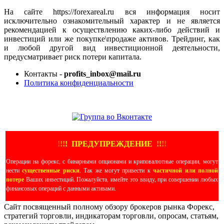
На сайте https://forexareal.ru вся информация носит
исключительно ознакомительный характер и не является
рекомендацией к осуществлению каких-либо действий и
инвестиций или же покупке\продаже активов. Трейдинг, как
и любой другой вид инвестиционной деятельности,
предусматривает риск потери капитала.
Контакты -
profits_inbox@mail.ru
Политика конфиденциальности
ЕЩЕ БОЛЬШЕ ВИДЕО
!
!
!
!
ПРЕДУПРЕЖДЕНИЕ
!!
!
!
Операции на форекс, с бинарными опционами и криповалютные операции, могут
нести
существенные риски
. Так же могут привести к
частичной или полной
потере
Ваших инвестиций. Пожалуйста, имейте это ввиду, при совершении любых
финансовых операций с данными активами.
Сайт посвященный полному обзору брокеров рынка Форекс,
стратегий торговли, индикаторам торговли, опросам, статьям,