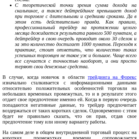
С теоретической точки зрения сумма дохода на
скальпинге, а также дейтрейдинге превышает доход
при торговле с длительными и средними сроками. Да в
этом есть действительно правда. Как правило,
профессиональный трейдер на протяжении целого
месяца дожидается результата равного 500 пунктам, а
дейтрейдер в свою очередь проводит около 30 сделок и
за это количество достигает 1000 пунктов. Переходя к
практике, стоит отметить, что количество таких
успешных торговцев не такое уж и большое. Чаще всего
все случается с точностью наоборот, и они просто
теряют свои денежные средства.
В случае, когда новичок в области
трейдинга на Форекс
изначально сталкивается с информационными данными
относительно положительных особенностей торговли на
небольших временных промежутках, то и в результате этого
отдает свое предпочтение именно ей. Когда в первую очередь
попадаются негативные данные, то трейдер предпочитает
воздержаться от таких коротких сделок. Одновременно с этим
будет не правильно сказать, что он прав, отдав свое
предпочтение тому или иному варианту работы.
На самом деле в общем внутридневной торговый процесс на
коротких промежутках времени сопровождается