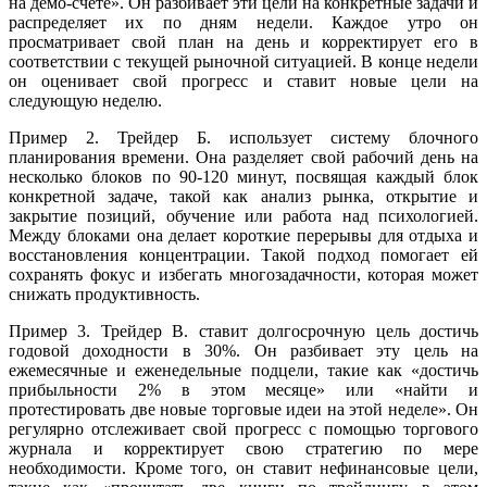
на демо-счете». Он разбивает эти цели на конкретные задачи и
распределяет их по дням недели. Каждое утро он
просматривает свой план на день и корректирует его в
соответствии с текущей рыночной ситуацией. В конце недели
он оценивает свой прогресс и ставит новые цели на
следующую неделю.
Пример 2. Трейдер Б. использует систему блочного
планирования времени. Она разделяет свой рабочий день на
несколько блоков по 90-120 минут, посвящая каждый блок
конкретной задаче, такой как анализ рынка, открытие и
закрытие позиций, обучение или работа над психологией.
Между блоками она делает короткие перерывы для отдыха и
восстановления концентрации. Такой подход помогает ей
сохранять фокус и избегать многозадачности, которая может
снижать продуктивность.
Пример 3. Трейдер В. ставит долгосрочную цель достичь
годовой доходности в 30%. Он разбивает эту цель на
ежемесячные и еженедельные подцели, такие как «достичь
прибыльности 2% в этом месяце» или «найти и
протестировать две новые торговые идеи на этой неделе». Он
регулярно отслеживает свой прогресс с помощью торгового
журнала и корректирует свою стратегию по мере
необходимости. Кроме того, он ставит нефинансовые цели,