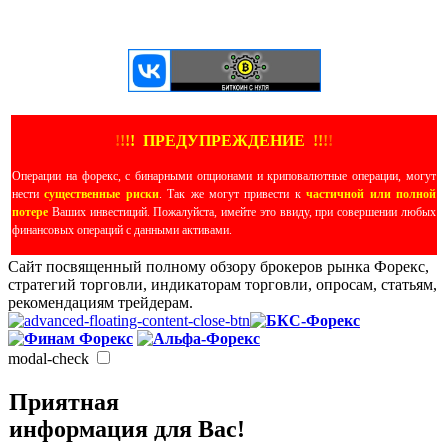
ЕЩЕ БОЛЬШЕ ВИДЕО
!
!
!
!
ПРЕДУПРЕЖДЕНИЕ
!!
!
!
Операции на форекс, с бинарными опционами и криповалютные операции, могут
нести
существенные риски
. Так же могут привести к
частичной или полной
потере
Ваших инвестиций. Пожалуйста, имейте это ввиду, при совершении любых
финансовых операций с данными активами.
Сайт посвященный полному обзору брокеров рынка Форекс,
стратегий торговли, индикаторам торговли, опросам, статьям,
рекомендациям трейдерам.
modal-check
Приятная
информация для Вас!