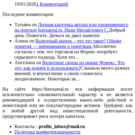
19/01/2026
1 Комментарий
Последние комментарии
Татьяна
on
Личная карточка автора или проверяющего
на портале forexareal.ru. Иван Михайлович С.
Добрый
день. Помогите. Деньги не дают вывезти
Алина
on
Валютный рынок – что это такое? Общие
понятия — начинающим и новичкам.
Абсолютно
согласна с тем, что торговля на Форекс потребует
серьезного подхода. Хотя это…
Ангелина
on
Валютные свопы на рынке Форекс. Что
это, как понять и использовать?
Слышала много разных
мнений, и впечатление о свопе сложилось
неоднозначное. Некоторые ак…
На сайте https://forexareal.ru вся информация носит
исключительно ознакомительный характер и не является
рекомендацией к осуществлению каких-либо действий и
инвестиций или же покупке\продаже активов. Трейдинг, как
и любой другой вид инвестиционной деятельности,
предусматривает риск потери капитала.
Контакты -
profits_inbox@mail.ru
Политика конфиденциальности