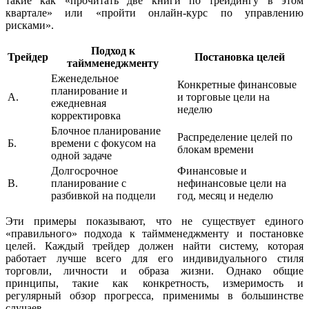
такие как «прочитать две книги по трейдингу в этом
квартале» или «пройти онлайн-курс по управлению
рисками».
Подход к
Трейдер
Постановка целей
таймменеджменту
Еженедельное
Конкретные финансовые
планирование и
А.
и торговые цели на
ежедневная
неделю
корректировка
Блочное планирование
Распределение целей по
Б.
времени с фокусом на
блокам времени
одной задаче
Долгосрочное
Финансовые и
В.
планирование с
нефинансовые цели на
разбивкой на подцели
год, месяц и неделю
Эти примеры показывают, что не существует единого
«правильного» подхода к таймменеджменту и постановке
целей. Каждый трейдер должен найти систему, которая
работает лучше всего для его индивидуального стиля
торговли, личности и образа жизни. Однако общие
принципы, такие как конкретность, измеримость и
регулярный обзор прогресса, применимы в большинстве
случаев.