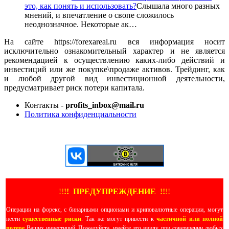
это, как понять и использовать?
Слышала много разных
мнений, и впечатление о свопе сложилось
неоднозначное. Некоторые ак…
На сайте https://forexareal.ru вся информация носит
исключительно ознакомительный характер и не является
рекомендацией к осуществлению каких-либо действий и
инвестиций или же покупке\продаже активов. Трейдинг, как
и любой другой вид инвестиционной деятельности,
предусматривает риск потери капитала.
Контакты -
profits_inbox@mail.ru
Политика конфиденциальности
ЕЩЕ БОЛЬШЕ ВИДЕО
!
!
!
!
ПРЕДУПРЕЖДЕНИЕ
!!
!
!
Операции на форекс, с бинарными опционами и криповалютные операции, могут
нести
существенные риски
. Так же могут привести к
частичной или полной
потере
Ваших инвестиций. Пожалуйста, имейте это ввиду, при совершении любых