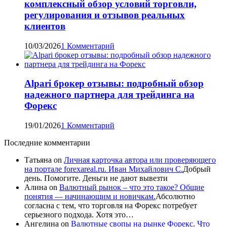
комплексный обзор условий торговли,
регулирования и отзывов реальных
клиентов
10/03/2026
1 Комментарий
Alpari брокер отзывы: подробный обзор
надежного партнера для трейдинга на
Форекс
19/01/2026
1 Комментарий
Последние комментарии
Татьяна
on
Личная карточка автора или проверяющего
на портале forexareal.ru. Иван Михайлович С.
Добрый
день. Помогите. Деньги не дают вывезти
Алина
on
Валютный рынок – что это такое? Общие
понятия — начинающим и новичкам.
Абсолютно
согласна с тем, что торговля на Форекс потребует
серьезного подхода. Хотя это…
Ангелина
on
Валютные свопы на рынке Форекс. Что