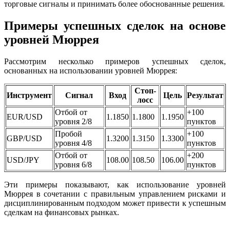
торговые сигналы и принимать более обоснованные решения.
Примеры успешных сделок на основе
уровней Мюррея
Рассмотрим несколько примеров успешных сделок,
основанных на использовании уровней Мюррея:
Стоп-
Инструмент
Сигнал
Вход
Цель
Результат
лосс
Отбой от
+100
EUR/USD
1.1850
1.1800
1.1950
уровня 2/8
пунктов
Пробой
+100
GBP/USD
1.3200
1.3150
1.3300
уровня 4/8
пунктов
Отбой от
+200
USD/JPY
108.00
108.50
106.00
уровня 6/8
пунктов
Эти примеры показывают, как использование уровней
Мюррея в сочетании с правильным управлением рисками и
дисциплинированным подходом может привести к успешным
сделкам на финансовых рынках.