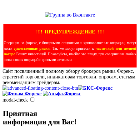
ЕЩЕ БОЛЬШЕ ВИДЕО
!
!
!
!
ПРЕДУПРЕЖДЕНИЕ
!!
!
!
Операции на форекс, с бинарными опционами и криповалютные операции, могут
нести
существенные риски
. Так же могут привести к
частичной или полной
потере
Ваших инвестиций. Пожалуйста, имейте это ввиду, при совершении любых
финансовых операций с данными активами.
Сайт посвященный полному обзору брокеров рынка Форекс,
стратегий торговли, индикаторам торговли, опросам, статьям,
рекомендациям трейдерам.
modal-check
Приятная
информация для Вас!