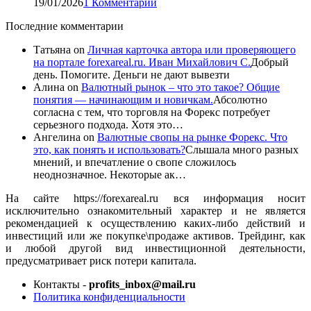
19/01/2026
1 Комментарий
Последние комментарии
Татьяна
on
Личная карточка автора или проверяющего
на портале forexareal.ru. Иван Михайлович С.
Добрый
день. Помогите. Деньги не дают вывезти
Алина
on
Валютный рынок – что это такое? Общие
понятия — начинающим и новичкам.
Абсолютно
согласна с тем, что торговля на Форекс потребует
серьезного подхода. Хотя это…
Ангелина
on
Валютные свопы на рынке Форекс. Что
это, как понять и использовать?
Слышала много разных
мнений, и впечатление о свопе сложилось
неоднозначное. Некоторые ак…
На сайте https://forexareal.ru вся информация носит
исключительно ознакомительный характер и не является
рекомендацией к осуществлению каких-либо действий и
инвестиций или же покупке\продаже активов. Трейдинг, как
и любой другой вид инвестиционной деятельности,
предусматривает риск потери капитала.
Контакты -
profits_inbox@mail.ru
Политика конфиденциальности