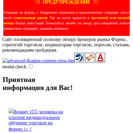
!
!
!
!
ПРЕДУПРЕЖДЕНИЕ
!!
!
!
Операции на форекс, с бинарными опционами и криповалютные операции, могут
нести
существенные риски
. Так же могут привести к
частичной или полной
потере
Ваших инвестиций. Пожалуйста, имейте это ввиду, при совершении любых
финансовых операций с данными активами.
Сайт посвященный полному обзору брокеров рынка Форекс,
стратегий торговли, индикаторам торговли, опросам, статьям,
рекомендациям трейдерам.
modal-check
Приятная
информация для Вас!