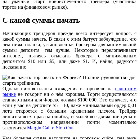
на удачный старт новоиспечённого трейдера (участника
торгов на финансовом рынке).
С какой суммы начать
Начинающих трейдеров прежде всего интересует вопрос, с
какой суммы начать. В связи с этим бытует заблуждение, что
чем ниже планка, установленная брокером для минимальной
суммы депозита, тем лучше. Некоторые перелопачивают
интернет, пытаясь отыскать брокера с минимальным
депозитом $10 или $5, или даже $1. И, найдя, радуются
несказанно.
Однако низкая планка вхождения в торговлю на
валютном
рынке
не говорит ни о чём хорошем. Торги осуществляются
стандартными для Форекс лотами $100 000. Это означает, что
если у вас на депозите $5 – 10, даже минимальный ордер 0,01
лота откроется с большим кредитным плечом. Трейдер
лишится всех прав на ошибку, и малейшее движение цены в
противоположном направлении почти моментально
закончится
Margin Call и Stop Out
.
Чем большая сумма находится на торговом счёте, тем риск