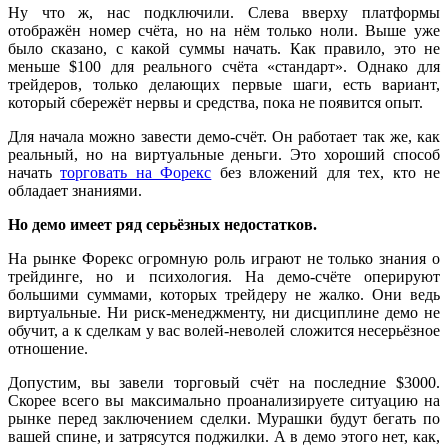
Ну что ж, нас подключили. Слева вверху платформы
отображён номер счёта, но на нём только ноли. Выше уже
было сказано, с какой суммы начать. Как правило, это не
меньше $100 для реального счёта «стандарт». Однако для
трейдеров, только делающих первые шаги, есть вариант,
который сбережёт нервы и средства, пока не появится опыт.
Для начала можно завести демо-счёт. Он работает так же, как
реальный, но на виртуальные деньги. Это хороший способ
начать
торговать на Форекс
без вложений для тех, кто не
обладает знаниями.
Но демо имеет ряд серьёзных недостатков.
На рынке Форекс огромную роль играют не только знания о
трейдинге, но и психология. На демо-счёте оперируют
большими суммами, которых трейдеру не жалко. Они ведь
виртуальные. Ни риск-менеджменту, ни дисциплине демо не
обучит, а к сделкам у вас волей-неволей сложится несерьёзное
отношение.
Допустим, вы завели торговый счёт на последние $3000.
Скорее всего вы максимально проанализируете ситуацию на
рынке перед заключением сделки. Мурашки будут бегать по
вашей спине, и затрясутся поджилки. А в демо этого нет, как,